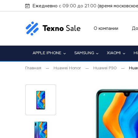
Ежедневно
с 09:00 до 21:00
(время московское
О компании
До
APPLE IPHONE
SAMSUNG
XIAOMI
H
Главная
Huawei Honor
Huawei P30
Huaw