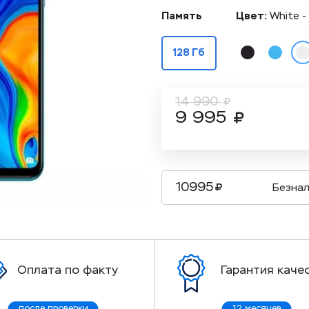
Память
Цвет:
White -
128 Гб
14 990
9 995
10995
Безнал
Оплата по факту
Гарантия каче
после проверки
12 месяцев