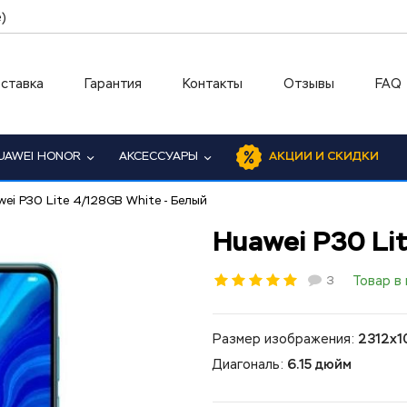
)
ставка
Гарантия
Контакты
Отзывы
FAQ
UAWEI HONOR
АКСЕССУАРЫ
АКЦИИ И СКИДКИ
ei P30 Lite 4/128GB White - Белый
Huawei P30 Li
3
Товар в
Размер изображения:
2312x1
Диагональ:
6.15 дюйм