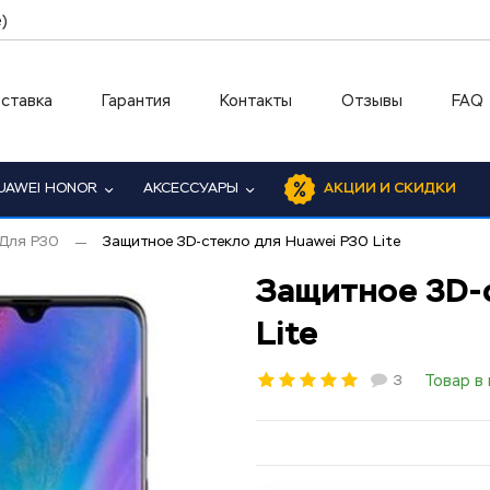
)
ставка
Гарантия
Контакты
Отзывы
FAQ
UAWEI HONOR
АКСЕССУАРЫ
АКЦИИ И СКИДКИ
Для P30
Защитное 3D-стекло для Huawei P30 Lite
Защитное 3D-
Lite
3
Товар в