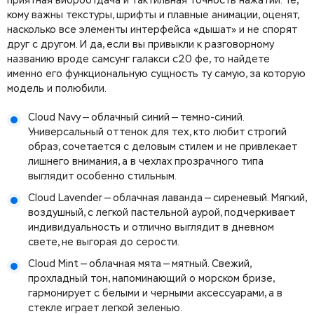
приятная виброотдача и тактильная точность нажатий. Те,
кому важны текстуры, шрифты и плавные анимации, оценят,
насколько все элементы интерфейса «дышат» и не спорят
друг с другом. И да, если вы привыкли к разговорному
названию вроде самсунг галакси с20 фе, то найдете
именно его функциональную сущность ту самую, за которую
модель и полюбили.
Cloud Navy — облачный синий — темно-синий.
Универсальный оттенок для тех, кто любит строгий
образ, сочетается с деловым стилем и не привлекает
лишнего внимания, а в чехлах прозрачного типа
выглядит особенно стильным.
Cloud Lavender — облачная лаванда — сиреневый. Мягкий,
воздушный, с легкой пастельной аурой, подчеркивает
индивидуальность и отлично выглядит в дневном
свете, не выгорая до серости.
Cloud Mint — облачная мята — мятный. Свежий,
прохладный тон, напоминающий о морском бризе,
гармонирует с белыми и черными аксессуарами, а в
стекле играет легкой зеленью.