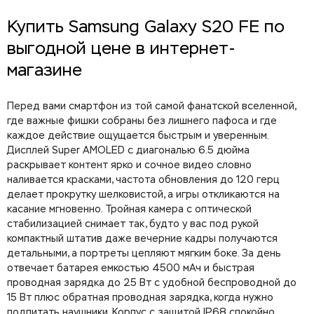
Купить Samsung Galaxy S20 FE по
выгодной цене в интернет-
магазине
Перед вами смартфон из той самой фанатской вселенной,
где важные фишки собраны без лишнего пафоса и где
каждое действие ощущается быстрым и уверенным.
Дисплей Super AMOLED с диагональю 6.5 дюйма
раскрывает контент ярко и сочное видео словно
наливается красками, частота обновления до 120 герц
делает прокрутку шелковистой, а игры откликаются на
касание мгновенно. Тройная камера с оптической
стабилизацией снимает так, будто у вас под рукой
компактный штатив даже вечерние кадры получаются
детальными, а портреты цепляют мягким боке. За день
отвечает батарея емкостью 4500 мАч и быстрая
проводная зарядка до 25 Вт с удобной беспроводной до
15 Вт плюс обратная проводная зарядка, когда нужно
подпитать наушники. Корпус с защитой IP68 спокойно