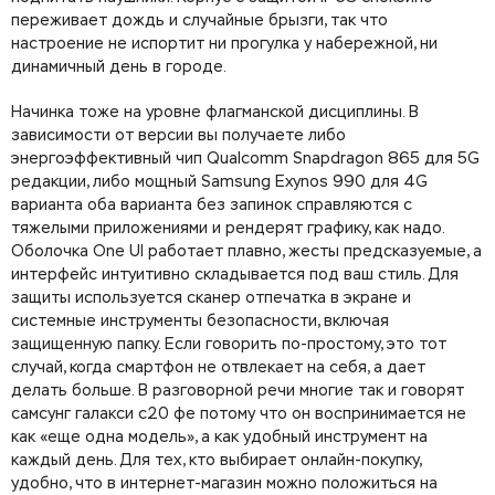
переживает дождь и случайные брызги, так что
настроение не испортит ни прогулка у набережной, ни
динамичный день в городе.
Начинка тоже на уровне флагманской дисциплины. В
зависимости от версии вы получаете либо
энергоэффективный чип Qualcomm Snapdragon 865 для 5G
редакции, либо мощный Samsung Exynos 990 для 4G
варианта оба варианта без запинок справляются с
тяжелыми приложениями и рендерят графику, как надо.
Оболочка One UI работает плавно, жесты предсказуемые, а
интерфейс интуитивно складывается под ваш стиль. Для
защиты используется сканер отпечатка в экране и
системные инструменты безопасности, включая
защищенную папку. Если говорить по-простому, это тот
случай, когда смартфон не отвлекает на себя, а дает
делать больше. В разговорной речи многие так и говорят
самсунг галакси с20 фе потому что он воспринимается не
как «еще одна модель», а как удобный инструмент на
каждый день. Для тех, кто выбирает онлайн-покупку,
удобно, что в интернет-магазин можно положиться на