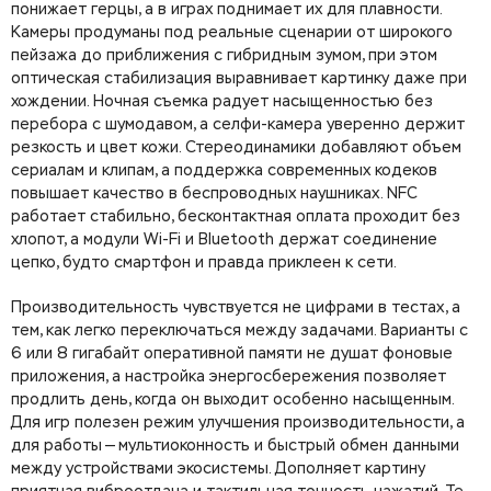
понижает герцы, а в играх поднимает их для плавности.
Камеры продуманы под реальные сценарии от широкого
пейзажа до приближения с гибридным зумом, при этом
оптическая стабилизация выравнивает картинку даже при
хождении. Ночная съемка радует насыщенностью без
перебора с шумодавом, а селфи-камера уверенно держит
резкость и цвет кожи. Стереодинамики добавляют объем
сериалам и клипам, а поддержка современных кодеков
повышает качество в беспроводных наушниках. NFC
работает стабильно, бесконтактная оплата проходит без
хлопот, а модули Wi-Fi и Bluetooth держат соединение
цепко, будто смартфон и правда приклеен к сети.
Производительность чувствуется не цифрами в тестах, а
тем, как легко переключаться между задачами. Варианты с
6 или 8 гигабайт оперативной памяти не душат фоновые
приложения, а настройка энергосбережения позволяет
продлить день, когда он выходит особенно насыщенным.
Для игр полезен режим улучшения производительности, а
для работы — мультиоконность и быстрый обмен данными
между устройствами экосистемы. Дополняет картину