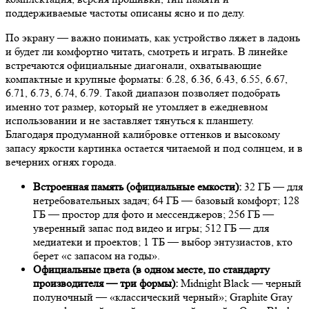
поддерживаемые частоты описаны ясно и по делу.
По экрану — важно понимать, как устройство ляжет в ладонь
и будет ли комфортно читать, смотреть и играть. В линейке
встречаются официальные диагонали, охватывающие
компактные и крупные форматы: 6.28, 6.36, 6.43, 6.55, 6.67,
6.71, 6.73, 6.74, 6.79. Такой диапазон позволяет подобрать
именно тот размер, который не утомляет в ежедневном
использовании и не заставляет тянуться к планшету.
Благодаря продуманной калибровке оттенков и высокому
запасу яркости картинка остается читаемой и под солнцем, и в
вечерних огнях города.
Встроенная память (официальные емкости):
32 ГБ — для
нетребовательных задач; 64 ГБ — базовый комфорт; 128
ГБ — простор для фото и мессенджеров; 256 ГБ —
уверенный запас под видео и игры; 512 ГБ — для
медиатеки и проектов; 1 ТБ — выбор энтузиастов, кто
берет «с запасом на годы».
Официальные цвета (в одном месте, по стандарту
производителя — три формы):
Midnight Black — черный
полуночный — «классический черный»; Graphite Gray