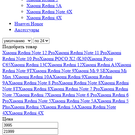
Xiaomi Redmi 5A
Xiaomi Redmi Note 4X
Xiaomi Redmi 4X
Huawei Honor
Аксессуары
Подобрать товар
Xiaomi Redmi Note 12 Pro
Xiaomi Redmi Note 11 Pro
Xiaomi
Redmi Note 10 Pro
Xiaomi POCO X2 (K30)
Xiaomi Poco
C65
Xiaomi Redmi 13C
Xiaomi Redmi 12
Xiaomi Redmi A3
Xiaomi
Redmi Note 9T
Xiaomi Redmi Note 9
Xiaomi Mi 9 SE
Xiaomi Mi
Max 3
Xiaomi Redmi 10A
Xiaomi Redmi 9
Xiaomi Redmi
9A
Xiaomi Redmi Note 8 Pro
Xiaomi Redmi Note 8
Xiaomi Redmi
Note 8T
Xiaomi Redmi 8
Xiaomi Redmi Note 7 Pro
Xiaomi Redmi
Note 7
Xiaomi Redmi 7
Xiaomi Redmi Note 6 Pro
Xiaomi Redmi 6
Pro
Xiaomi Redmi Note 5
Xiaomi Redmi Note 5A
Xiaomi Redmi 5
Plus
Xiaomi Redmi 5
Xiaomi Redmi 5A
Xiaomi Redmi Note
4X
Xiaomi Redmi 4X
Цена