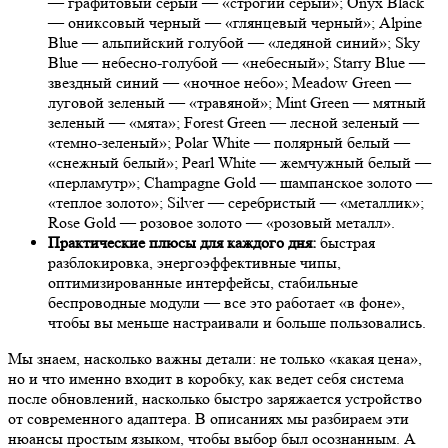
— графитовый серый — «строгий серый»; Onyx Black
— ониксовый черный — «глянцевый черный»; Alpine
Blue — альпийский голубой — «ледяной синий»; Sky
Blue — небесно-голубой — «небесный»; Starry Blue —
звездный синий — «ночное небо»; Meadow Green —
луговой зеленый — «травяной»; Mint Green — мятный
зеленый — «мята»; Forest Green — лесной зеленый —
«темно-зеленый»; Polar White — полярный белый —
«снежный белый»; Pearl White — жемчужный белый —
«перламутр»; Champagne Gold — шампанское золото —
«теплое золото»; Silver — серебристый — «металлик»;
Rose Gold — розовое золото — «розовый металл».
Практические плюсы для каждого дня:
быстрая
разблокировка, энергоэффективные чипы,
оптимизированные интерфейсы, стабильные
беспроводные модули — все это работает «в фоне»,
чтобы вы меньше настраивали и больше пользовались.
Мы знаем, насколько важны детали: не только «какая цена»,
но и что именно входит в коробку, как ведет себя система
после обновлений, насколько быстро заряжается устройство
от современного адаптера. В описаниях мы разбираем эти
нюансы простым языком, чтобы выбор был осознанным. А