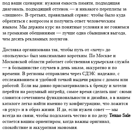
под ваши сценарии: нужная емкость памяти, подходящая
диагональ, подходящий оттенок — и никакого переплаты за
«лишнее». В-третьих, правильный сервис: чтобы было куда
обратиться с вопросом и получить ответ человеческим
языком. Мы держим курс на понятные условия и не гоняемся
за громкими обещаниями — лучше одна сбывшаяся выгода,
чем десять рекламных лозунгов.
Доставка организована так, чтобы путь от «хочу» до
«пользуюсь» был максимально коротким. По Москве и
Московской области работает собственная курьерская служба
— в большинстве случаев в день заказа, аккуратно и по
времени. В регионы отправляем через СДЭК: надежно, с
отслеживанием и удобной точкой выдачи рядом с домом или
работой. Если вы давно присматривались к бренду и хотели
перейти на разумный апгрейд, самое время сделать шаг: сяоми
славится сочетанием функциональности и дизайна, а в нашем
каталоге легко найти именно ту конфигурацию, что ложится
«в руку» и в образ жизни. И да, если нужен совет — мы
всегда на связи, чтобы подсказать честно и по делу.
Texno Sale
остается вашим ориентиром, когда важны оригинал,
спокойствие и аккуратная экономия.