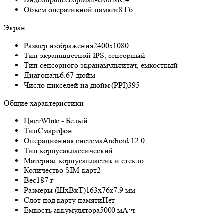
Объем оперативной памяти
8 Гб
Экран
Размер изображения
2400x1080
Тип экрана
цветной IPS, сенсорный
Тип сенсорного экрана
мультитач, емкостный
Диагональ
6.67 дюйм
Число пикселей на дюйм (PPI)
395
Общие характеристики
Цвет
White - Белый
Тип
Смартфон
Операционная система
Android 12.0
Тип корпуса
классический
Материал корпуса
пластик и стекло
Количество SIM-карт
2
Вес
187 г
Размеры (ШxВxТ)
163x76x7.9 мм
Слот под карту памяти
Нет
Емкость аккумулятора
5000 мА⋅ч