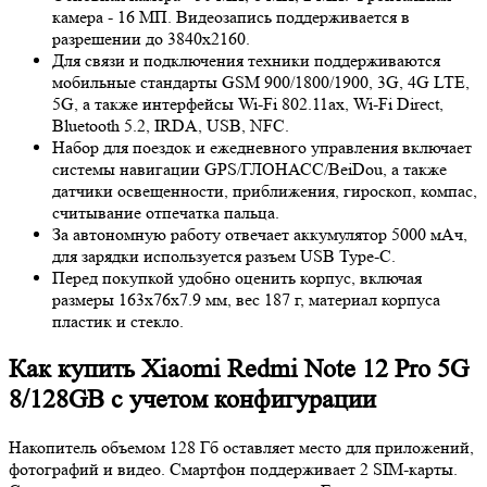
камера - 16 МП. Видеозапись поддерживается в
разрешении до 3840x2160.
Для связи и подключения техники поддерживаются
мобильные стандарты GSM 900/1800/1900, 3G, 4G LTE,
5G, а также интерфейсы Wi-Fi 802.11ax, Wi-Fi Direct,
Bluetooth 5.2, IRDA, USB, NFC.
Набор для поездок и ежедневного управления включает
системы навигации GPS/ГЛОНАСС/BeiDou, а также
датчики освещенности, приближения, гироскоп, компас,
считывание отпечатка пальца.
За автономную работу отвечает аккумулятор 5000 мАч,
для зарядки используется разъем USB Type-C.
Перед покупкой удобно оценить корпус, включая
размеры 163x76x7.9 мм, вес 187 г, материал корпуса
пластик и стекло.
Как купить Xiaomi Redmi Note 12 Pro 5G
8/128GB с учетом конфигурации
Накопитель объемом 128 Гб оставляет место для приложений,
фотографий и видео. Смартфон поддерживает 2 SIM-карты.