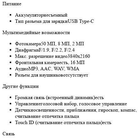
Питание
Аккумулятор
несъемный
Тип разъема для зарядки
USB Type-C
Мультимедийные возможности
Фотокамера
50 МП, 8 МП, 2 МП
Диафрагма
F/1.9, F/2.2, F/2.4
Макс. разрешение видео
3840x2160
Фронтальная камера
есть, 16 МП
Аудио
MP3, AAC, WAV, WMA
Разъем для наушников
отсутствует
Другие функции
Громкая связь (встроенный динамик)
есть
Управление
голосовой набор, голосовое управление
Датчики
освещенности, приближения, гироскоп, компас,
считывание отпечатка пальца
Touch ID (считывание отпечатка пальца)
есть
Связь