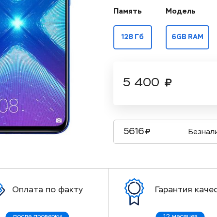
Память
Модель
128 Гб
6GB RAM
5 400
5616
Безнал
Оплата по факту
Гарантия каче
после проверки
12 месяцев