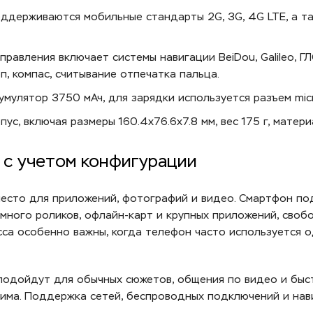
ддерживаются мобильные стандарты 2G, 3G, 4G LTE, а так
равления включает системы навигации BeiDou, Galileo, Г
п, компас, считывание отпечатка пальца.
мулятор 3750 мАч, для зарядки используется разъем mic
с, включая размеры 160.4x76.6x7.8 мм, вес 175 г, матери
8 с учетом конфигурации
место для приложений, фотографий и видео. Смартфон по
е много роликов, офлайн-карт и крупных приложений, своб
асса особенно важны, когда телефон часто используется о
 подойдут для обычных сюжетов, общения по видео и быс
жима. Поддержка сетей, беспроводных подключений и на