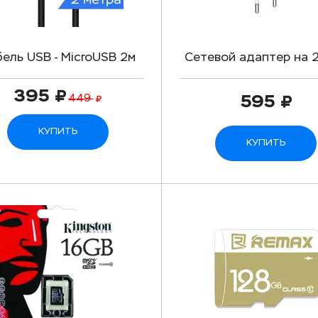
ель USB - MicroUSB 2м
Сетевой адаптер на 
Hoco X14 - Черный
Hoco C62A - Белы
395
449
595
КУПИТЬ
КУПИТЬ