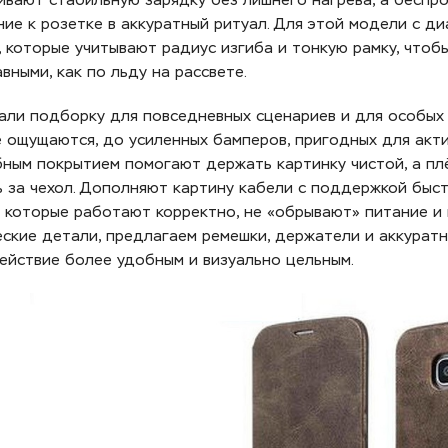
ивают стабильную зарядку без лишнего нагрева, а беспр
ние к розетке в аккуратный ритуал. Для этой модели с 
, которые учитывают радиус изгиба и тонкую рамку, что
вными, как по льду на рассвете.
али подборку для повседневных сценариев и для особых 
е ощущаются, до усиленных бамперов, пригодных для акти
ным покрытием помогают держать картинку чистой, а плё
ь за чехол. Дополняют картину кабели с поддержкой быс
, которые работают корректно, не «обрывают» питание и 
еские детали, предлагаем ремешки, держатели и аккуратн
ействие более удобным и визуально цельным.