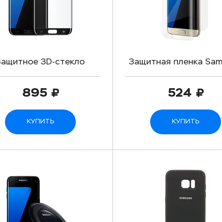
Защитное 3D-стекло
Защитная пленка Sa
msung Galaxy S7 Edge
Galaxy S7 Edge
895
524
КУПИТЬ
КУПИТЬ