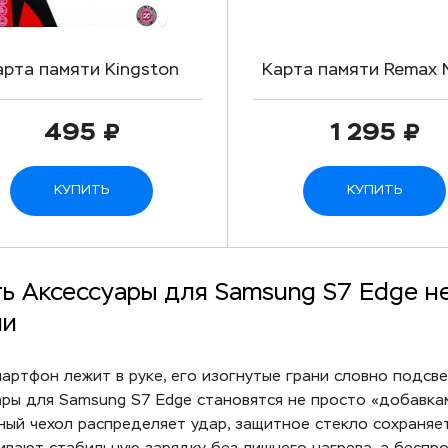
арта памяти Kingston
Карта памяти Remax 
croSD (Class 10) 16gb +
SDHC (Class 10) 12
адаптер
495
1 295
КУПИТЬ
КУПИТЬ
ь Аксессуары для Samsung S7 Edge н
ии
мартфон лежит в руке, его изогнутые грани словно подсв
ары для Samsung S7 Edge становятся не просто «добавка
ный чехол распределяет удар, защитное стекло сохраняет