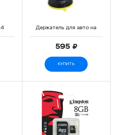
34
Держатель для авто на
присоске Hoco CA5
595
КУПИТЬ