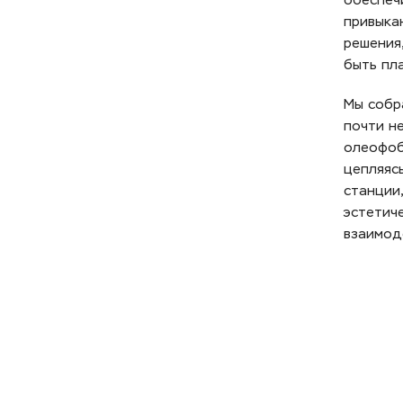
обеспеч
привыка
решения
быть пла
Мы собр
почти н
олеофоб
цепляяс
станции
эстетич
взаимод