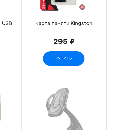
2 USB
Карта памяти Kingston
й
MicroSD (Class 10) 8gb +
адаптер
295
КУПИТЬ