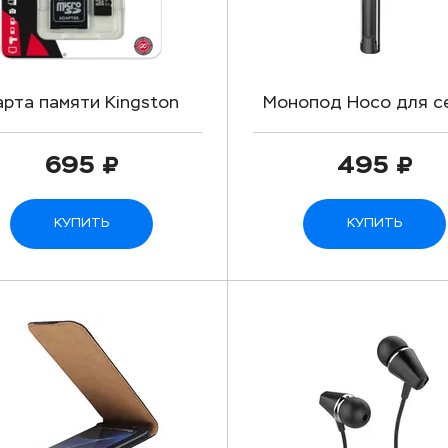
арта памяти Kingston
Монопод Hoco для с
roSD (Class 10) 32gb +
(Bluetooth)
адаптер
695
495
КУПИТЬ
КУПИТЬ