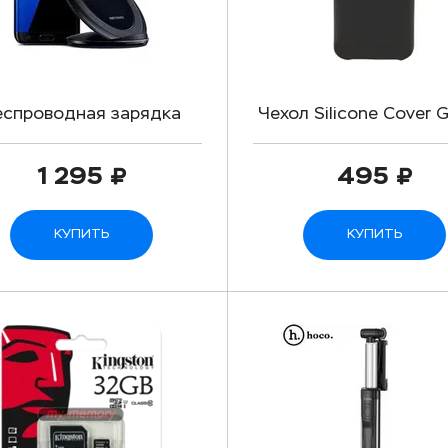
еспроводная зарядка
Чехол Silicone Cover G
Samsung
S7 Edge
1 295
495
КУПИТЬ
КУПИТЬ