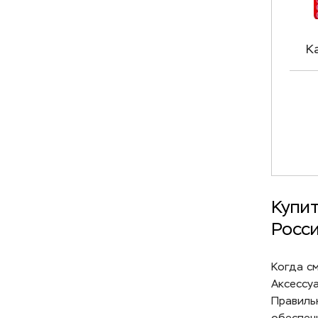
К
Mi
Купит
Росс
Когда с
Аксессу
Правиль