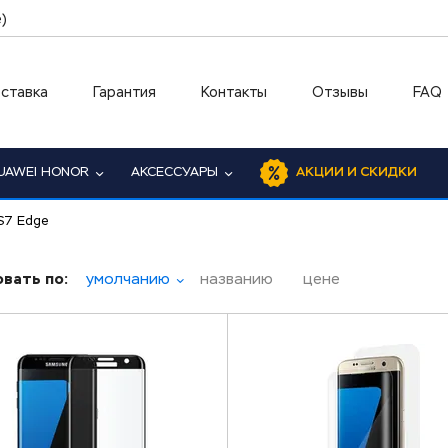
)
ставка
Гарантия
Контакты
Отзывы
FAQ
UAWEI HONOR
АКСЕССУАРЫ
АКЦИИ И СКИДКИ
S7 Edge
вать по:
умолчанию
названию
цене