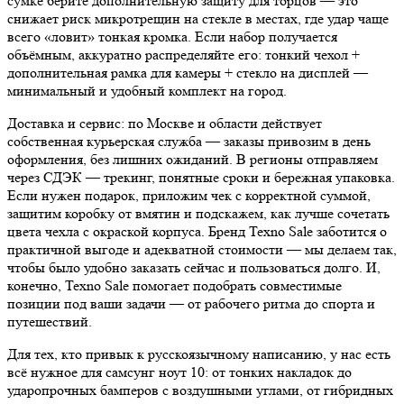
сумке берите дополнительную защиту для торцов — это
снижает риск микротрещин на стекле в местах, где удар чаще
всего «ловит» тонкая кромка. Если набор получается
объёмным, аккуратно распределяйте его: тонкий чехол +
дополнительная рамка для камеры + стекло на дисплей —
минимальный и удобный комплект на город.
Доставка и сервис: по Москве и области действует
собственная курьерская служба — заказы привозим в день
оформления, без лишних ожиданий. В регионы отправляем
через СДЭК — трекинг, понятные сроки и бережная упаковка.
Если нужен подарок, приложим чек с корректной суммой,
защитим коробку от вмятин и подскажем, как лучше сочетать
цвета чехла с окраской корпуса. Бренд Texno Sale заботится о
практичной выгоде и адекватной стоимости — мы делаем так,
чтобы было удобно заказать сейчас и пользоваться долго. И,
конечно, Texno Sale помогает подобрать совместимые
позиции под ваши задачи — от рабочего ритма до спорта и
путешествий.
Для тех, кто привык к русскоязычному написанию, у нас есть
всё нужное для самсунг ноут 10: от тонких накладок до
ударопрочных бамперов с воздушными углами, от гибридных