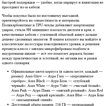
быстрой подзарядки — удобно, когда маршрут и навигация не
проседают из-за кабеля.
Чтобы покупка была по-настоящему выгодной,
ориентируйтесь на совместимость и материалы.
Поликарбонатные и TPU-чехлы добавляют амортизации
ударам, стекла 9H защищают плоскость дисплея и края, а
качественные кабели с усиленной обмоткой живут дольше
дешево сделанных аналогов. В нашем каталоге вы найдёте и
классические аксессуары повседневного уровня, и решения
премиум-класса с мягким микрофибровым подбоем и
аккуратными швами — всё это помогает держать баланс
между практичностью и эстетикой, не загоняя вас в рамки
одного сценария.
Официальные цвета корпуса (в одном месте, каждый —
разово): Aura Glow — Аура Глоу — «переливчатое
серебро»; Aura Black — Аура Блэк — «глубокий
чёрный»; Aura White — Аура Уайт — «чистый белый»;
Aura Pink — Аура Пинк — «мягкий розовый»; Aura Red
— Аура Ред — «яркий красный»; Aura Blue — Аура Блю
— «насыщенный синий».
Доступный объём памяти: 256 ГБ — оптимальный