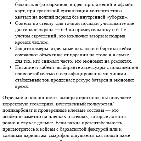
баланс для фотоархивов, видео, приложений и офлайн-
карт; при грамотной организации контента этого
хватает на долгий период без внутренней «уборки».
Советы по стеклу: для точной посадки учитывайте две
диагонали экрана — 6.3 по прямоугольнику и 6.1 с
учётом скруглений; это исключит зазоры и подрыв
кромок чехлом.
Защита камеры: отдельные накладки и бортики кейса
сохраняют объективы от царапин на столе и в сумке;
для тех, кто снимает часто, это экономит на ремонтах.
Питание и кабели: выбирайте аксессуары с повышенной
износостойкостью и сертифицированными чипами —
стабильный ток продлевает ресурс батареи и экономит
время.
Отдельно о подлинности: выбирая оригинал, вы получаете
корректную геометрию, качественный полиуретан/
поликарбонат и проверенные клеевые составы — это
особенно заметно на пленках и стеклах, которые ложатся
ровно и служат дольше. Если важна презентабельность,
присмотритесь к кейсам с бархатистой фактурой или к
кожаным вариантам: смартфон ощущается как новый даже