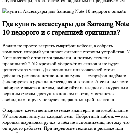
спустя месяцы, а хват остаётся надёжным и предсказуемым.
Где купить аксессуары для Samsung Note
10 недорого и с гарантией оригинала?
Важно не просто закрыть смартфон кейсом, а собрать
комплект, который усиливает сильные стороны устройства. У
Note дисплей с тонкими рамками, и потому стекло с
правильной 2.5D-кромкой убережёт от сколов и не будет
цепляться за чехол. Для активных пользователей стоит
добавить ремешок-петлю или шнурок — смартфон надёжно
фиксируется в руке на пересадках и в толпе. А если вы часто
набираете заметки пером, выбирайте накладки с аккуратным
верхним срезом: доступ к кнопкам и торцам останется
свободным, и руку не будет «царапать» край пластика.
О зарядке: качественные сетевые адаптеры и автомобильные
ЗУ экономят минуты каждый день. Добротный кабель — как
хорошая шариковая ручка: о нём не вспоминаешь, потому что
он просто работает. При переноске техники в рюкзаке или