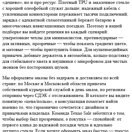
«дешево», но и про ресурс. Плотный TPU и закаленное стекло
с хорошей олеофобкой служат дольше; надежный кабель с
усиленными коннекторами переживает тысячи подключений;
зарядка с адекватной схемотехникой бережет батарею в
многочасовых навигационных поездках. Поэтому в нашей
подборке вы найдете решения на каждый сценарий:
ультратонкие чехлы для минималистов, противоударные —
для активных, прозрачные — чтобы показать градиент цвета,
и матовые — чтобы приглушить блики. Для мультимедийных
привычек добавьте держатель в автомобиль, кольцо-подставку
для стабильного хвата и наушники с микрофоном для чистых
звонков без посторонних шумов.
Мы оформляем заказы без задержек и доставляем по всей
стране: по Москве и Московской области привезем
собственной курьерской службой в день заказа, по регионам
отправим через СДЭК с отслеживанием. В каталоге вы видите
понятную «цена/польза», а консультация помогает найти
именно то, что гармонично сочетается с дизайном и
привычками владельца. Команда Texno Sale заботится о том,
чтобы выбор был прозрачным, а покупка — спокойной: от
первого клика до надежной посадки чехла и идеально
легшего стекла. Если хотите оформить заказ быстро — просто