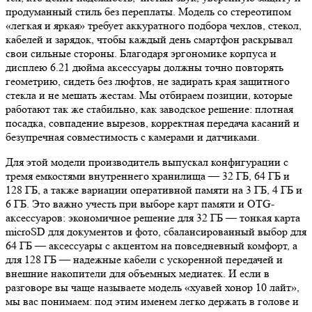
продуманный стиль без переплаты. Модель со стереотипом
«легкая и яркая» требует аккуратного подбора чехлов, стекол,
кабелей и зарядок, чтобы каждый день смартфон раскрывал
свои сильные стороны. Благодаря эргономике корпуса и
дисплею 6.21 дюйма аксессуары должны точно повторять
геометрию, сидеть без люфтов, не задирать края защитного
стекла и не мешать жестам. Мы отбираем позиции, которые
работают так же стабильно, как заводское решение: плотная
посадка, совпадение вырезов, корректная передача касаний и
безупречная совместимость с камерами и датчиками.
Для этой модели производитель выпускал конфигурации с
тремя емкостями внутреннего хранилища — 32 ГБ, 64 ГБ и
128 ГБ, а также вариации оперативной памяти на 3 ГБ, 4 ГБ и
6 ГБ. Это важно учесть при выборе карт памяти и OTG-
аксессуаров: экономичное решение для 32 ГБ — тонкая карта
microSD для документов и фото, сбалансированный выбор для
64 ГБ — аксессуары с акцентом на повседневный комфорт, а
для 128 ГБ — надежные кабели с ускоренной передачей и
внешние накопители для объемных медиатек. И если в
разговоре вы чаще называете модель «хуавей хонор 10 лайт»,
мы вас понимаем: под этим именем легко держать в голове и