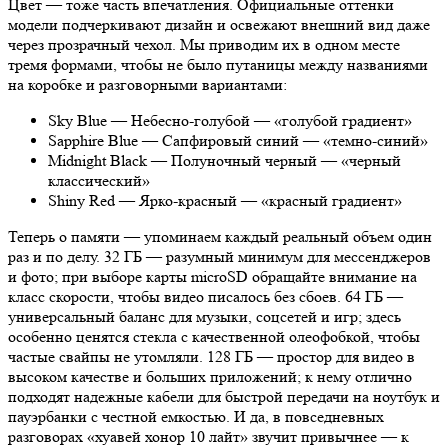
Цвет — тоже часть впечатления. Официальные оттенки
модели подчеркивают дизайн и освежают внешний вид даже
через прозрачный чехол. Мы приводим их в одном месте
тремя формами, чтобы не было путаницы между названиями
на коробке и разговорными вариантами:
Sky Blue — Небесно-голубой — «голубой градиент»
Sapphire Blue — Сапфировый синий — «темно-синий»
Midnight Black — Полуночный черный — «черный
классический»
Shiny Red — Ярко-красный — «красный градиент»
Теперь о памяти — упоминаем каждый реальный объем один
раз и по делу. 32 ГБ — разумный минимум для мессенджеров
и фото; при выборе карты microSD обращайте внимание на
класс скорости, чтобы видео писалось без сбоев. 64 ГБ —
универсальный баланс для музыки, соцсетей и игр; здесь
особенно ценятся стекла с качественной олеофобкой, чтобы
частые свайпы не утомляли. 128 ГБ — простор для видео в
высоком качестве и больших приложений; к нему отлично
подходят надежные кабели для быстрой передачи на ноутбук и
пауэрбанки с честной емкостью. И да, в повседневных
разговорах «хуавей хонор 10 лайт» звучит привычнее — к