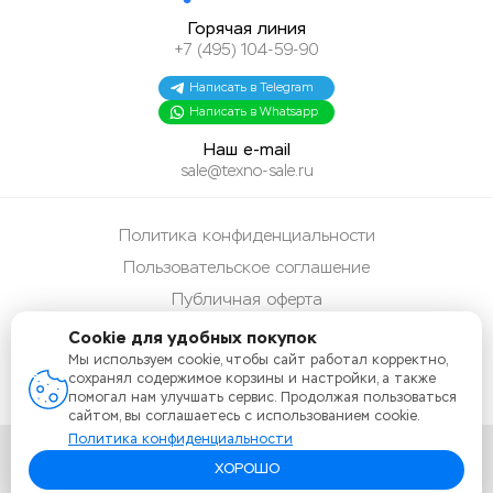
Горячая линия
+7 (495) 104-59-90
Написать в Telegram
Написать в Whatsapp
Наш e-mail
sale@texno-sale.ru
Политика конфиденциальности
Пользовательское соглашение
Публичная оферта
Способы оплаты
Cookie для удобных покупок
Мы используем cookie, чтобы сайт работал корректно,
Карта сайта
сохранял содержимое корзины и настройки, а также
помогал нам улучшать сервис. Продолжая пользоваться
сайтом, вы соглашаетесь с использованием cookie.
Политика конфиденциальности
ХОРОШО
Copyright 2026 Texno-Sale.ru Все права защищены