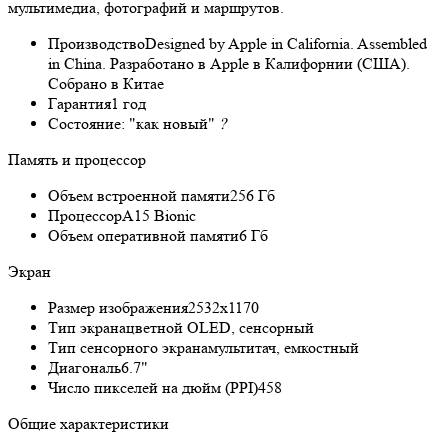
мультимедиа, фотографий и маршрутов.
Производство
Designed by Apple in California. Assembled
in China. Разработано в Apple в Калифорнии (США).
Собрано в Китае
Гарантия
1 год
Состояние:
"как новый"
?
Память и процессор
Объем встроенной памяти
256 Гб
Процессор
A15 Bionic
Объем оперативной памяти
6 Гб
Экран
Размер изображения
2532x1170
Тип экрана
цветной OLED, сенсорный
Тип сенсорного экрана
мультитач, емкостный
Диагональ
6.7"
Число пикселей на дюйм (PPI)
458
Общие характеристики