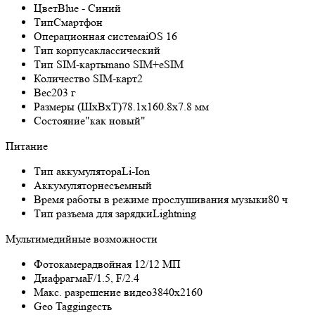
Цвет
Blue - Синий
Тип
Смартфон
Операционная система
iOS 16
Тип корпуса
классический
Тип SIM-карты
nano SIM+eSIM
Количество SIM-карт
2
Вес
203 г
Размеры (ШxВxТ)
78.1x160.8x7.8 мм
Состояние
"как новый"
Питание
Тип аккумулятора
Li-Ion
Аккумулятор
несъемный
Время работы в режиме прослушивания музыки
80 ч
Тип разъема для зарядки
Lightning
Мультимедийные возможности
Фотокамера
двойная 12/12 МП
Диафрагма
F/1.5, F/2.4
Макс. разрешение видео
3840x2160
Geo Tagging
есть