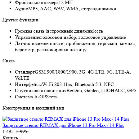
Фронтальная камера
12 МП
Аудио
MP3, AAC, WAV, WMA, стереодинамики
Другие функции
Громкая связь (встроенный динамик)
есть
Управление
голосовой набор, голосовое управление
Датчики
освещенности, приближения, гироскоп, компас,
барометр, разблокировка по лицу
Связь
Стандарт
GSM 900/1800/1900, 3G, 4G LTE, 5G, LTE-A,
VoLTE
Интерфейсы
Wi-Fi 802.11ax, Bluetooth 5.3, NFC
Спутниковая навигация
BeiDou, Galileo, ГЛОНАСС, GPS
Cистема A-GPS
есть
Конструкция и внешний вид
Защитное стекло REMAX для iPhone 13 Pro Max / 14 Plus
1 495
2 995
Купить