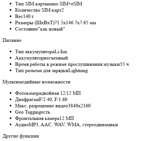
Тип SIM-карты
nano SIM+eSIM
Количество SIM-карт
2
Вес
140 г
Размеры (ШxВxТ)
71.5x146.7x7.65 мм
Состояние
"как новый"
Питание
Тип аккумулятора
Li-Ion
Аккумулятор
несъемный
Время работы в режиме прослушивания музыки
55 ч
Тип разъема для зарядки
Lightning
Мультимедийные возможности
Фотокамера
двойная 12/12 МП
Диафрагма
F/2.40, F/1.60
Макс. разрешение видео
3840x2160
Geo Tagging
есть
Фронтальная камера
12 МП
Аудио
MP3, AAC, WAV, WMA, стереодинамики
Другие функции