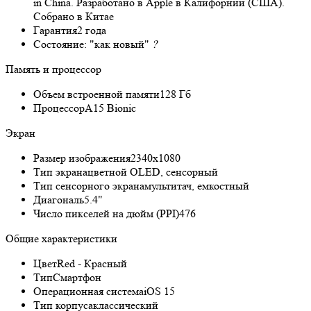
in China. Разработано в Apple в Калифорнии (США).
Собрано в Китае
Гарантия
2 года
Состояние:
"как новый"
?
Память и процессор
Объем встроенной памяти
128 Гб
Процессор
A15 Bionic
Экран
Размер изображения
2340x1080
Тип экрана
цветной OLED, сенсорный
Тип сенсорного экрана
мультитач, емкостный
Диагональ
5.4"
Число пикселей на дюйм (PPI)
476
Общие характеристики
Цвет
Red - Красный
Тип
Смартфон
Операционная система
iOS 15
Тип корпуса
классический