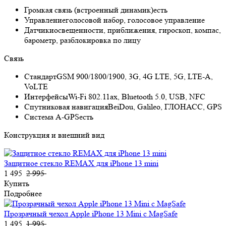
Громкая связь (встроенный динамик)
есть
Управление
голосовой набор, голосовое управление
Датчики
освещенности, приближения, гироскоп, компас,
барометр, разблокировка по лицу
Связь
Стандарт
GSM 900/1800/1900, 3G, 4G LTE, 5G, LTE-A,
VoLTE
Интерфейсы
Wi-Fi 802.11ax, Bluetooth 5.0, USB, NFC
Спутниковая навигация
BeiDou, Galileo, ГЛОНАСС, GPS
Cистема A-GPS
есть
Конструкция и внешний вид
Защитное стекло REMAX для iPhone 13 mini
1 495
2 995
Купить
Подробнее
Прозрачный чехол Apple iPhone 13 Mini c MagSafe
1 495
1 995