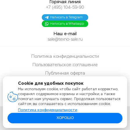
Горячая линия
+7 (495) 104-59-90
Написать в Telegram
Написать в Whatsapp
Наш e-mail
sale@texno-sale.ru
Политика конфиденциальности
Пользовательское соглашение
Публичная оферта
Способы оплаты
Cookie для удобных покупок
Мы используем cookie, чтобы сайт работал корректно,
Карта сайта
сохранял содержимое корзины и настройки, а также
помогал нам улучшать сервис. Продолжая пользоваться
сайтом, вы соглашаетесь с использованием cookie.
Политика конфиденциальности
ХОРОШО
Copyright 2026 Texno-Sale.ru Все права защищены