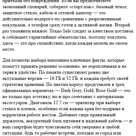
приехали без повреждений. Если вы предпочитаете
экономный сценарий, соберите «старт-пак»: базовый чехол,
защитное стекло, кабель и сетевой адаптер — это
действительно недорого по сравнению с разрозненными
покупками, а телефон сразу готов к активной жизни. Второй
раз упомянем важное: Texno Sale следит за качеством поставок
и соблюдает гарантийные обязательства, поэтому покупать
здесь — это про спокойствие, когда каждая мелочь на своем
месте.
Для полноты выбора напомним ключевые факты, которые
помогут принять решение осознанно, не переплачивая и не
теряя в удобстве. По памяти существуют ровно две
актуальные версии — 16 ГБ и 32 ГБ, и каждая требует своей
стратегии хранения. По цветам корпус представлен в трех
официальных вариантах — Dark Gray, Gold, Rose Gold — это
не только про эстетику, но и про сочетание с материалами
аксессуаров. Диагональ 12.7 см — ориентир при выборе
стекол и пленок, особенно если важны края без подрыва и
корректная работа жестов. Добавьте сюда правильный
держатель, аккуратный блок питания и надежный кабель — и
ваш смартфон будет чувствовать себя уверенно в любой
ситуации, будь то рабочие встречи, поездки за город или