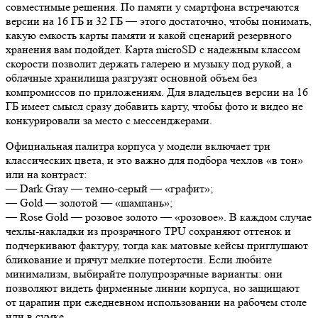
совместимые решения. По памяти у смартфона встречаются
версии на 16 ГБ и 32 ГБ — этого достаточно, чтобы понимать,
какую емкость карты памяти и какой сценарий резервного
хранения вам подойдет. Карта microSD с надежным классом
скорости позволит держать галерею и музыку под рукой, а
облачные хранилища разгрузят основной объем без
компромиссов по приложениям. Для владельцев версии на 16
ГБ имеет смысл сразу добавить карту, чтобы фото и видео не
конкурировали за место с мессенджерами.
Официальная палитра корпуса у модели включает три
классических цвета, и это важно для подбора чехлов «в тон»
или на контраст:
— Dark Gray — темно-серый — «графит»;
— Gold — золотой — «шампань»;
— Rose Gold — розовое золото — «розовое». В каждом случае
чехлы-накладки из прозрачного TPU сохраняют оттенок и
подчеркивают фактуру, тогда как матовые кейсы приглушают
бликование и прячут мелкие потертости. Если любите
минимализм, выбирайте полупрозрачные варианты: они
позволяют видеть фирменные линии корпуса, но защищают
от царапин при ежедневном использовании на рабочем столе
или в сумке.