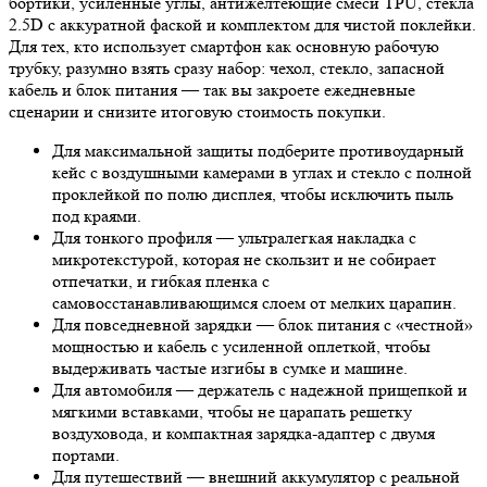
бортики, усиленные углы, антижелтеющие смеси TPU, стекла
2.5D с аккуратной фаской и комплектом для чистой поклейки.
Для тех, кто использует смартфон как основную рабочую
трубку, разумно взять сразу набор: чехол, стекло, запасной
кабель и блок питания — так вы закроете ежедневные
сценарии и снизите итоговую стоимость покупки.
Для максимальной защиты подберите противоударный
кейс с воздушными камерами в углах и стекло с полной
проклейкой по полю дисплея, чтобы исключить пыль
под краями.
Для тонкого профиля — ультралегкая накладка с
микротекстурой, которая не скользит и не собирает
отпечатки, и гибкая пленка с
самовосстанавливающимся слоем от мелких царапин.
Для повседневной зарядки — блок питания с «честной»
мощностью и кабель с усиленной оплеткой, чтобы
выдерживать частые изгибы в сумке и машине.
Для автомобиля — держатель с надежной прищепкой и
мягкими вставками, чтобы не царапать решетку
воздуховода, и компактная зарядка-адаптер с двумя
портами.
Для путешествий — внешний аккумулятор с реальной