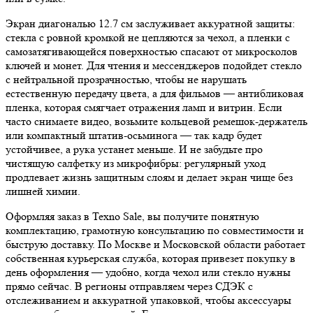
Экран диагональю 12.7 см заслуживает аккуратной защиты:
стекла с ровной кромкой не цепляются за чехол, а пленки с
самозатягивающейся поверхностью спасают от микросколов
ключей и монет. Для чтения и мессенджеров подойдет стекло
с нейтральной прозрачностью, чтобы не нарушать
естественную передачу цвета, а для фильмов — антибликовая
пленка, которая смягчает отражения ламп и витрин. Если
часто снимаете видео, возьмите кольцевой ремешок-держатель
или компактный штатив-осьминога — так кадр будет
устойчивее, а рука устанет меньше. И не забудьте про
чистящую салфетку из микрофибры: регулярный уход
продлевает жизнь защитным слоям и делает экран чище без
лишней химии.
Оформляя заказ в Texno Sale, вы получите понятную
комплектацию, грамотную консультацию по совместимости и
быструю доставку. По Москве и Московской области работает
собственная курьерская служба, которая привезет покупку в
день оформления — удобно, когда чехол или стекло нужны
прямо сейчас. В регионы отправляем через СДЭК с
отслеживанием и аккуратной упаковкой, чтобы аксессуары