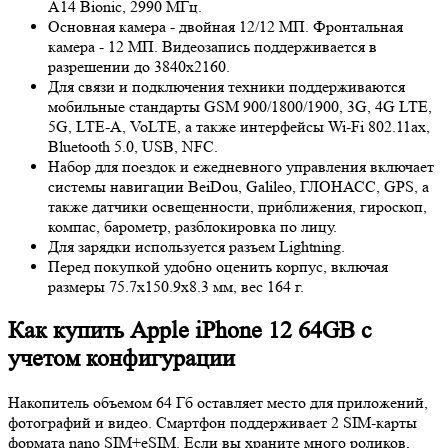
A14 Bionic, 2990 МГц.
Основная камера - двойная 12/12 МП. Фронтальная
камера - 12 МП. Видеозапись поддерживается в
разрешении до 3840x2160.
Для связи и подключения техники поддерживаются
мобильные стандарты GSM 900/1800/1900, 3G, 4G LTE,
5G, LTE-A, VoLTE, а также интерфейсы Wi-Fi 802.11ax,
Bluetooth 5.0, USB, NFC.
Набор для поездок и ежедневного управления включает
системы навигации BeiDou, Galileo, ГЛОНАСС, GPS, а
также датчики освещенности, приближения, гироскоп,
компас, барометр, разблокировка по лицу.
Для зарядки используется разъем Lightning.
Перед покупкой удобно оценить корпус, включая
размеры 75.7x150.9x8.3 мм, вес 164 г.
Как купить Apple iPhone 12 64GB с
учетом конфигурации
Накопитель объемом 64 Гб оставляет место для приложений,
фотографий и видео. Смартфон поддерживает 2 SIM-карты
формата nano SIM+eSIM. Если вы храните много роликов,