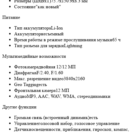
Размеры (ШxВxТ)
75.7x150.9x8.3 мм
Состояние
"как новый"
Питание
Тип аккумулятора
Li-Ion
Аккумулятор
несъемный
Время работы в режиме прослушивания музыки
65 ч
Тип разъема для зарядки
Lightning
Мультимедийные возможности
Фотокамера
двойная 12/12 МП
Диафрагма
F/2.40, F/1.60
Макс. разрешение видео
3840x2160
Geo Tagging
есть
Фронтальная камера
12 МП
Аудио
MP3, AAC, WAV, WMA, стереодинамики
Другие функции
Громкая связь (встроенный динамик)
есть
Управление
голосовой набор, голосовое управление
Датчики
освещенности, приближения, гироскоп, компас,