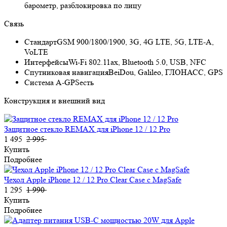
барометр, разблокировка по лицу
Связь
Стандарт
GSM 900/1800/1900, 3G, 4G LTE, 5G, LTE-A,
VoLTE
Интерфейсы
Wi-Fi 802.11ax, Bluetooth 5.0, USB, NFC
Спутниковая навигация
BeiDou, Galileo, ГЛОНАСС, GPS
Cистема A-GPS
есть
Конструкция и внешний вид
Защитное стекло REMAX для iPhone 12 / 12 Pro
1 495
2 995
Купить
Подробнее
Чехол Apple iPhone 12 / 12 Pro Clear Case c MagSafe
1 295
1 990
Купить
Подробнее