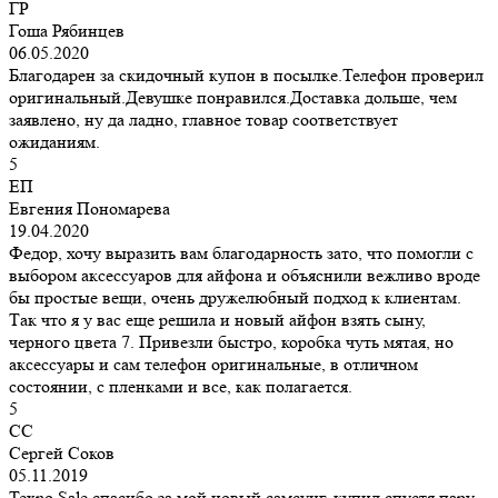
ГР
Гоша Рябинцев
06.05.2020
Благодарен за скидочный купон в посылке.Телефон проверил
оригинальный.Девушке понравился.Доставка дольше, чем
заявлено, ну да ладно, главное товар соответствует
ожиданиям.
5
ЕП
Евгения Пономарева
19.04.2020
Федор, хочу выразить вам благодарность зато, что помогли с
выбором аксессуаров для айфона и объяснили вежливо вроде
бы простые вещи, очень дружелюбный подход к клиентам.
Так что я у вас еще решила и новый айфон взять сыну,
черного цвета 7. Привезли быстро, коробка чуть мятая, но
аксессуары и сам телефон оригинальные, в отличном
состоянии, с пленками и все, как полагается.
5
СС
Сергей Соков
05.11.2019
Texno Sale спасибо за мой новый самсунг, купил спустя пару