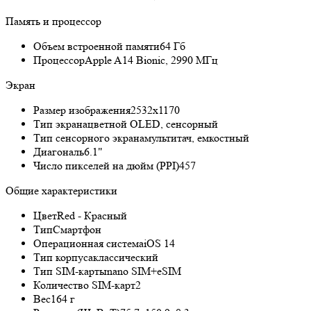
Память и процессор
Объем встроенной памяти
64 Гб
Процессор
Apple A14 Bionic, 2990 МГц
Экран
Размер изображения
2532x1170
Тип экрана
цветной OLED, сенсорный
Тип сенсорного экрана
мультитач, емкостный
Диагональ
6.1"
Число пикселей на дюйм (PPI)
457
Общие характеристики
Цвет
Red - Красный
Тип
Смартфон
Операционная система
iOS 14
Тип корпуса
классический
Тип SIM-карты
nano SIM+eSIM
Количество SIM-карт
2
Вес
164 г