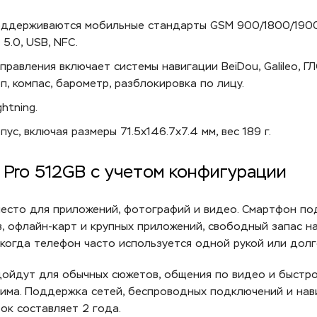
ддерживаются мобильные стандарты GSM 900/1800/1900, 3
 5.0, USB, NFC.
равления включает системы навигации BeiDou, Galileo, Г
п, компас, барометр, разблокировка по лицу.
htning.
с, включая размеры 71.5x146.7x7.4 мм, вес 189 г.
2 Pro 512GB с учетом конфигурации
место для приложений, фотографий и видео. Смартфон по
в, офлайн-карт и крупных приложений, свободный запас н
 когда телефон часто используется одной рукой или долг
дойдут для обычных сюжетов, общения по видео и быстро
жима. Поддержка сетей, беспроводных подключений и на
ок составляет 2 года.