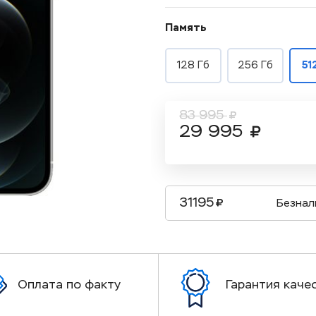
Память
128 Гб
256 Гб
51
83 995
29 995
31195
Безнал
Оплата по факту
Гарантия каче